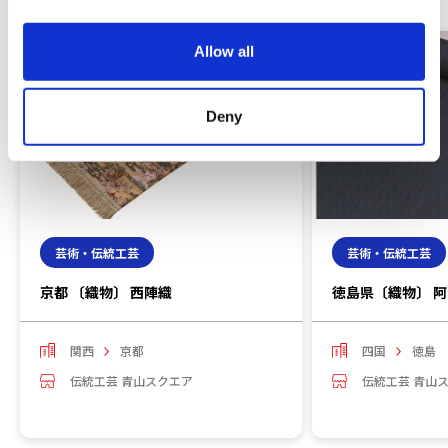
i
o
Allow all
n
Deny
芸術・伝統工芸
芸術・伝統工芸
京都 〔織物〕 西陣織
徳島県〔織物〕 
関西
京都
四国
徳島
伝統工芸 青山スクエア
伝統工芸 青山