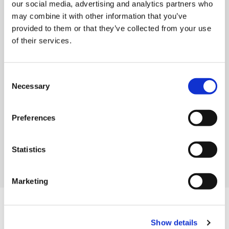
our social media, advertising and analytics partners who
may combine it with other information that you’ve
provided to them or that they’ve collected from your use
of their services.
C
Necessary
o
n
伝統工芸品専門店
s
Preferences
伝統工芸 青山スクエア
e
n
t
Statistics
関東
東京
S
e
Marketing
l
e
c
関連商品
Show details
t