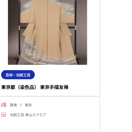
芸術・伝統工芸
芸術・
東京都〔染色品〕 東京手描友禅
京都府
関東
東京
関西
伝統工芸 青山スクエア
伝統