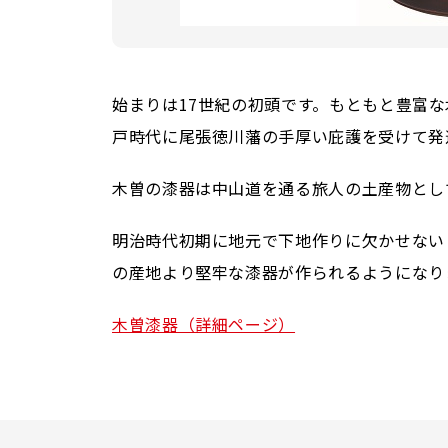
始まりは17世紀の初頭です。もともと豊富
戸時代に尾張徳川藩の手厚い庇護を受けて発
木曽の漆器は中山道を通る旅人の土産物とし
明治時代初期に地元で下地作りに欠かせない
の産地より堅牢な漆器が作られるようになり
木曽漆器（詳細ページ）