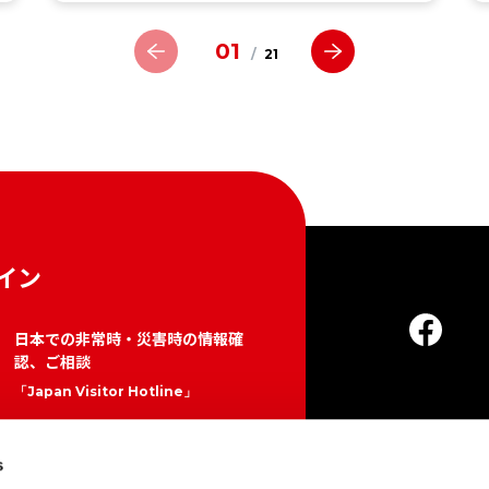
01
/
21
イン
日本での非常時・災害時の情報確
認、ご相談
「Japan Visitor Hotline」
050-3816-2787（日本国内）
About Us
24時間365日
s
プライ