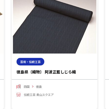
芸術・伝統工芸
徳島県〔織物〕 阿波正藍しじら織
四国
徳島
伝統工芸 青山スクエア