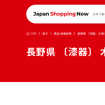
日本で最
TOP
探す
商品 検索結果
長野県 〔漆器〕 木曽
長野県 〔漆器〕 