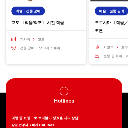
예술・전통 공예
예술・전통 공예
교토 〔직물/직조〕 시진 직물
도쿠시마 〔직물／
코튼
간사이
교토
시코쿠
도쿠
전통 공예 아오야마 스퀘어
전통 공예 아오
Hotlines
여행 중 쇼핑으로 트러블이 생겼을 때의 상담
방일 관광객 소비자 Hotlines