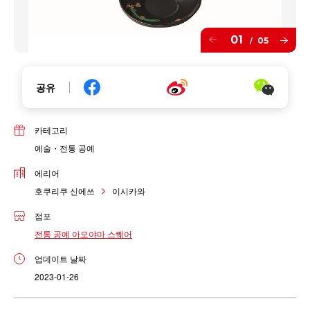
01
05
/
공유
카테고리
예술・전통 공예
에리어
호쿠리쿠 신에쓰
이시카와
점포
전통 공예 아오야마 스퀘어
업데이트 날짜
2023-01-26