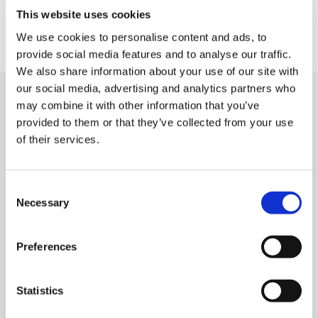
의 식기가 생산됩니다.
This website uses cookies
와지마 칠기（상세 페이지）
We use cookies to personalise content and ads, to
provide social media features and to analyse our traffic.
We also share information about your use of our site with
our social media, advertising and analytics partners who
may combine it with other information that you’ve
관련 숍
provided to them or that they’ve collected from your use
of their services.
C
Necessary
o
n
s
Preferences
e
n
t
Statistics
S
전통 공예품 매장