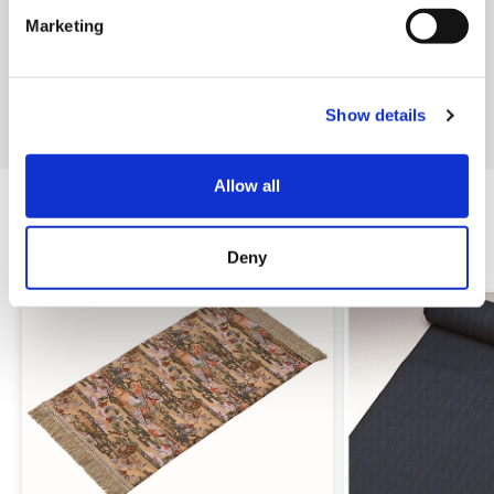
e
Marketing
전통 공예 아오야마 스퀘어
l
e
c
간토
도쿄
Show details
t
i
o
Allow all
n
관련 상품
Deny