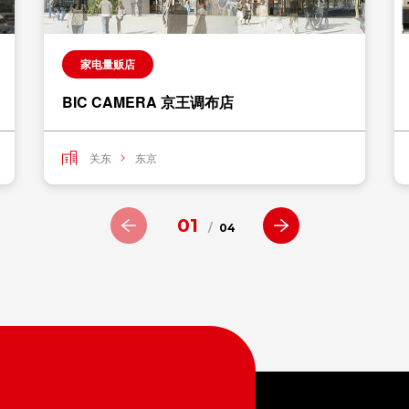
家电量贩店
BIC CAMERA 京王调布店
关东
东京
01
/
04