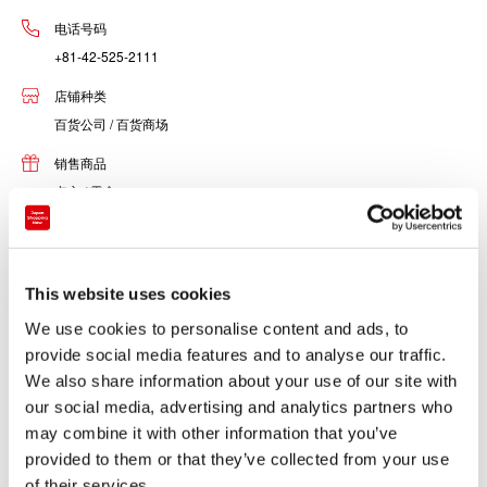
电话号码
+81-42-525-2111
店铺种类
百货公司 / 百货商场
销售商品
点心 / 零食
酒类
食品
化妆品
This website uses cookies
男装・服饰・包
We use cookies to personalise content and ads, to
女装・服饰・包
provide social media features and to analyse our traffic.
We also share information about your use of our site with
our social media, advertising and analytics partners who
may combine it with other information that you’ve
provided to them or that they’ve collected from your use
of their services.