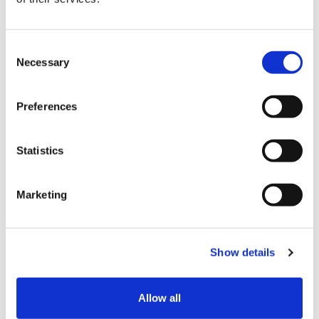
C
Necessary
o
n
s
Preferences
e
n
结算
t
Statistics
S
信用卡
e
Marketing
l
VISA信用卡
e
Master信用卡
c
Show details
t
JCB信用卡
i
银联卡
o
Allow all
n
Diners信用卡