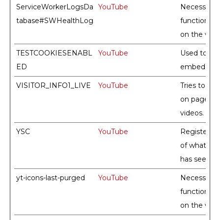
ServiceWorkerLogsDa
YouTube
Necessary 
tabase#SWHealthLog
functionali
on the webs
TESTCOOKIESENABL
YouTube
Used to trac
ED
embedded 
VISITOR_INFO1_LIVE
YouTube
Tries to es
on pages w
videos.
YSC
YouTube
Registers a
of what vi
has seen.
yt-icons-last-purged
YouTube
Necessary 
functionali
on the webs