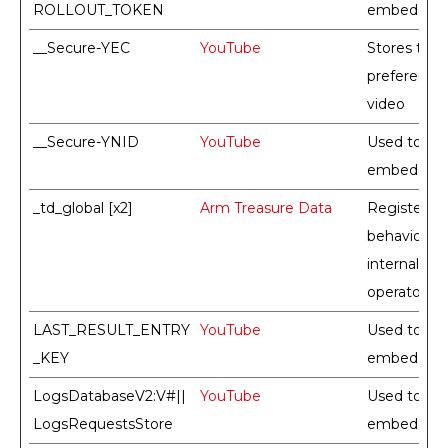
ROLLOUT_TOKEN
embedded 
__Secure-YEC
YouTube
Stores the 
preference
video
__Secure-YNID
YouTube
Used to trac
embedded 
_td_global [x2]
Arm Treasure Data
Registers st
behaviour o
internal an
operator.
LAST_RESULT_ENTRY
YouTube
Used to trac
_KEY
embedded 
LogsDatabaseV2:V#||
YouTube
Used to trac
LogsRequestsStore
embedded 