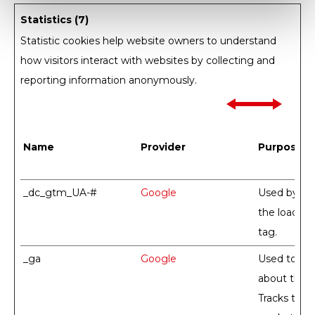
Statistics (7)
Statistic cookies help website owners to understand
how visitors interact with websites by collecting and
reporting information anonymously.
Name
Provider
Purpose
_dc_gtm_UA-#
Google
Used by Go
the loading
tag.
_ga
Google
Used to sen
about the v
Tracks the 