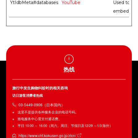
YtIdbMeta#databases
YouTube
Used to trac
embedded 
热线
旅行中发生购物纠纷时的相关咨询
访日游客消费者热线
03-5449-0906（日本国内）
这里不是提供各种服务企业的电话号码。
致电服务中心需支付通话费。
平日 10:00 ～ 16:00（周六、周日、节假日及12/29 ～1/3 除外）
https://www.cht.kokusen.go.jp/ztcn/