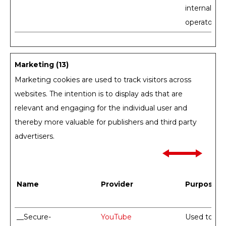
internal an
operator.
Marketing (13)
Marketing cookies are used to track visitors across
websites. The intention is to display ads that are
relevant and engaging for the individual user and
thereby more valuable for publishers and third party
advertisers.
Name
Provider
Purpose
__Secure-
YouTube
Used to trac