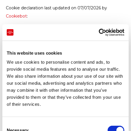
Cookie declaration last updated on 07/07/2026 by
Cookiebot
:
Necessary (5)
Necessary cookies help make a website usable by
enabling basic functions like page navigation and
This website uses cookies
access to secure areas of the website. The website
We use cookies to personalise content and ads, to
cannot function properly without these cookies.
provide social media features and to analyse our traffic.
We also share information about your use of our site with
our social media, advertising and analytics partners who
may combine it with other information that you’ve
Name
Provider
Purpose
provided to them or that they’ve collected from your use
of their services.
CookieConsent
Cookiebot
Stores the 
for the cur
C
Necessary
CRAFT_CSRF_TOKEN
japanshopping.org
Ensures vis