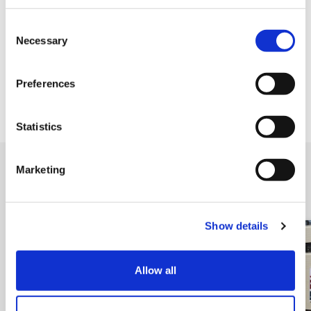
各种信用卡
C
Necessary
o
n
设施服务
s
Preferences
e
免税店
n
t
Statistics
S
e
Marketing
l
附近的店铺
e
c
Show details
t
i
o
Allow all
n