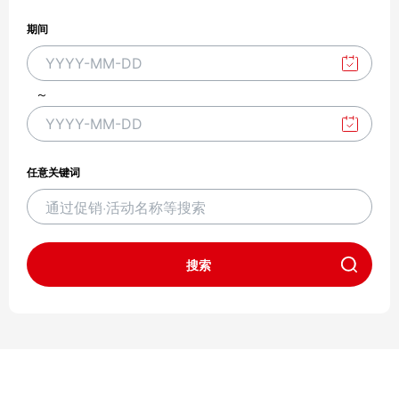
期间
C
h
～
o
C
o
h
s
o
任意关键词
e
o
d
s
a
e
t
搜索
d
e
a
t
e