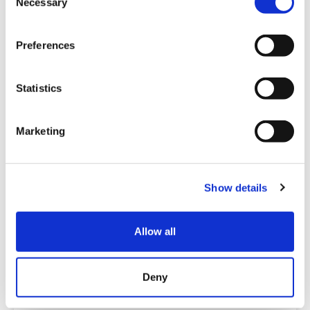
Necessary
o
2026-07-10 ～ 2026-08-31
n
关东
东京
s
Preferences
东京晴空街道
e
n
t
Statistics
S
e
Marketing
l
e
c
Show details
t
i
o
Allow all
n
Deny
活动