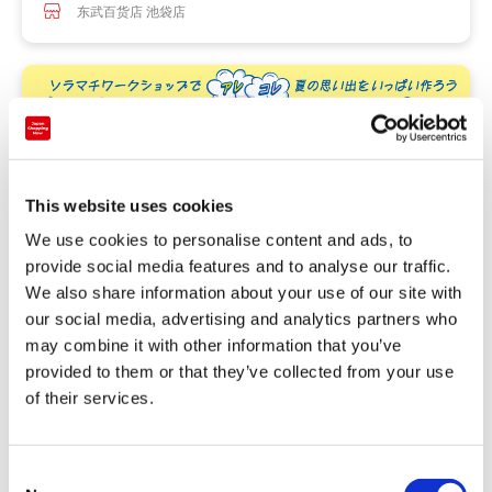
东武百货店 池袋店
This website uses cookies
We use cookies to personalise content and ads, to
provide social media features and to analyse our traffic.
We also share information about your use of our site with
our social media, advertising and analytics partners who
may combine it with other information that you’ve
provided to them or that they’ve collected from your use
of their services.
活动
留作暑假的美好回忆！为您介绍夏季太阳节体验工作室信息
C