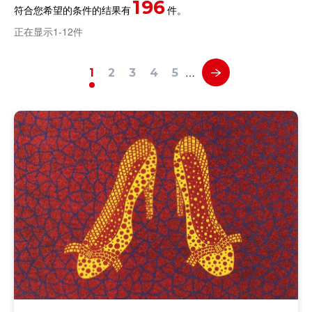
196
符合您希望的条件的结果有
件。
正在显示1-12件
…
1
2
3
4
5