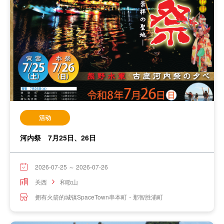
活动
河内祭 7月25日、26日
2026-07-25 ～ 2026-07-26
关西
和歌山
拥有火箭的城镇SpaceTown串本町・那智胜浦町