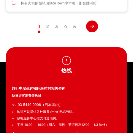
拥有火箭的城镇SpaceTown串本町・那智胜浦町
…
1
2
3
4
5
热线
旅行中发生购物纠纷时的相关咨询
访日游客消费者热线
03-5449-0906（日本国内）
这里不是提供各种服务企业的电话号码。
致电服务中心需支付通话费。
平日 10:00 ～ 16:00（周六、周日、节假日及12/29 ～1/3 除外）