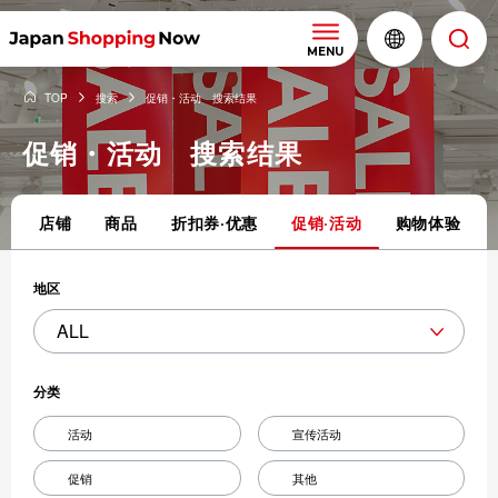
MENU
TOP
搜索
促销・活动 搜索结果
促销・活动 搜索结果
店铺
商品
折扣券·优惠
促销·活动
购物体验
地区
分类
活动
宣传活动
促销
其他