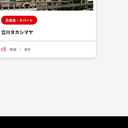
百貨店・デパート
百貨店
立川タカシマヤ
グラン
関東
東京
関東