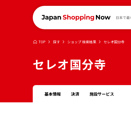
日本で最
TOP
探す
ショップ 検索結果
セレオ国分寺
セレオ国分寺
基本情報
決済
施設サービス