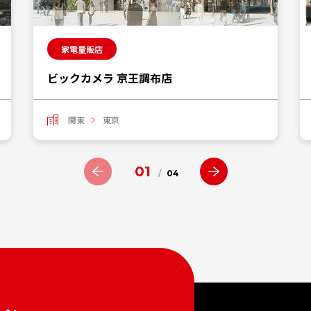
家電量販店
ビックカメラ 京王調布店
関東
東京
01
/
04