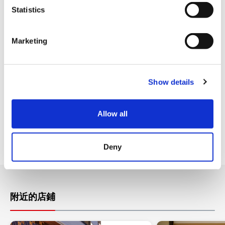
衷心期待各位貴賓光臨本店。
t
Statistics
S
e
Marketing
l
e
c
Show details
t
i
o
Allow all
n
Deny
附近的店鋪