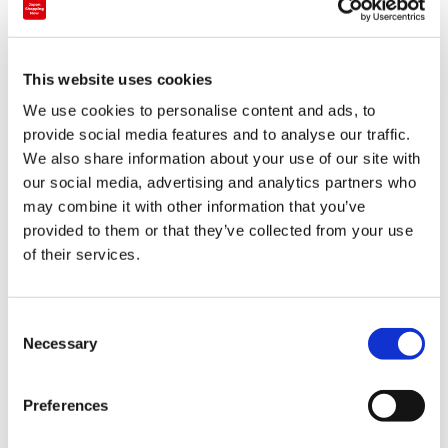
+81-33-831-7522
店舖種類
餐飲店・咖啡店
This website uses cookies
We use cookies to personalise content and ads, to
SWEETS PARADISE是以甜品為主，搭配義大利麵和沙拉、飲
provide social media features and to analyse our traffic.
品等暢飲・暢食的店鋪。
We also share information about your use of our site with
our social media, advertising and analytics partners who
以「請盡情品嘗您喜愛的料理！」為概念，受到想要品嘗少量多
may combine it with other information that you’ve
樣料理的女性及孩子們喜愛。
provided to them or that they’ve collected from your use
甜品從不可或缺的必備品項草莓蛋糕和巧克力蛋糕開始，到按季
of their services.
節與活動更換的期間限定商品都很推薦。經常擺出約30種甜品
的展示櫥窗壓卷全場，讓人湧出「全部都想吃！」的興奮期待
C
感。
Necessary
o
義大利麵和沙拉的種類也很多元，也請您一併品嘗正餐。
n
義大利麵是自家工廠製造的講究生義大利麵條。沙拉備齊了充滿
s
Preferences
季節感的新鮮蔬菜，受到女性賓客好評。
e
亦準備咖哩和湯品等，男性貴賓亦可感到滿足。
n