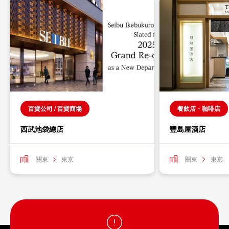
百貨公司 / 百貨商場
餐飲店・咖啡店
西武池袋總店
豐島屋酒店
關東
東京
關東
東京