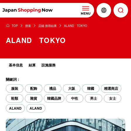
MENU
TOP
搜索
店鋪 搜尋結果
ALAND TOKYO
ALAND TOKYO
基本信息
結算
設施服務
關鍵詞：
服裝
配飾
禮品
大阪
韓國
精選商店
鞋類
雜貨
韓國品牌
中性
男士
女士
ALAND
ALAND