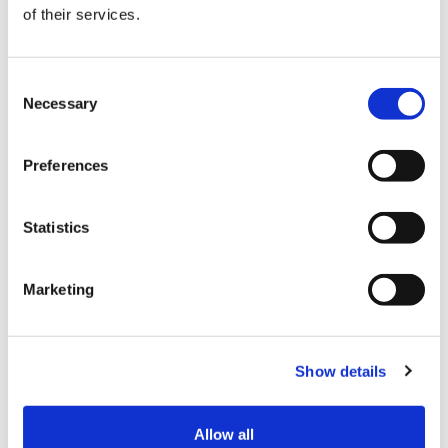
of their services.
結算
C
Necessary
o
信用卡
n
s
VISA信用卡
Preferences
e
Master信用卡
n
t
Statistics
JCB信用卡
S
銀聯卡
e
Marketing
l
Diners信用卡
e
美國運通卡
c
Show details
t
各種信用卡
i
o
各類行動支付
Allow all
n