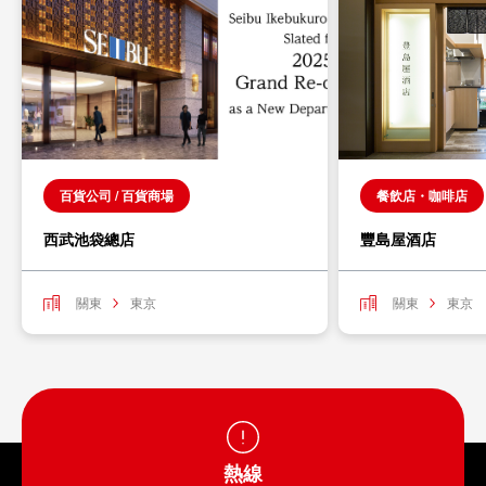
百貨公司 / 百貨商場
餐飲店・咖啡店
西武池袋總店
豐島屋酒店
關東
東京
關東
東京
熱線