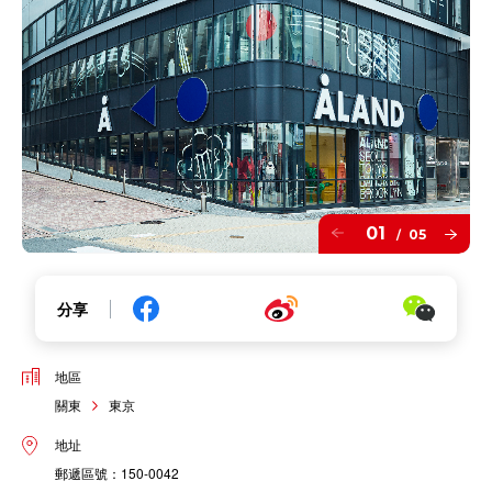
01
05
/
分享
地區
關東
東京
地址
郵遞區號：150-0042