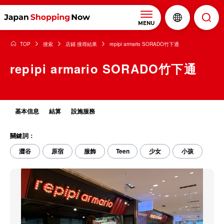
MENU
TOP
搜索
店鋪 搜尋結果
repipi armario SORADO竹下通
repipi armario SORADO竹下通
基本信息
結算
設施服務
關鍵詞：
澀谷
原宿
服飾
Teen
少女
小孩