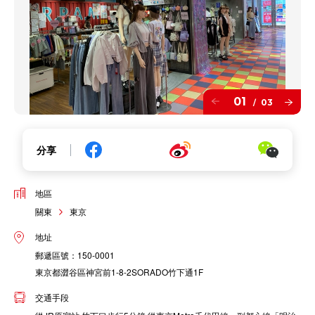
01
03
/
分享
地區
關東
東京
地址
郵遞區號：150-0001
東京都澀谷區神宮前1-8-2SORADO竹下通1F
交通手段