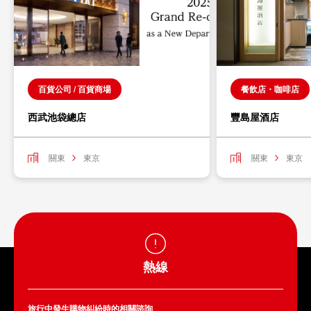
百貨公司 / 百貨商場
餐飲店・咖啡店
西武池袋總店
豐島屋酒店
關東
東京
關東
東京
熱線
旅行中發生購物糾紛時的相關諮詢