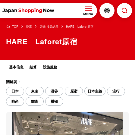
MENU
TOP
搜索
店鋪 搜尋結果
HARE Laforet原宿
HARE Laforet原宿
基本信息
結算
設施服務
關鍵詞：
日本
東京
澀谷
原宿
日本主義
流行
時尚
貓街
禮物