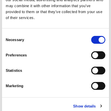
may combine it with other information that you’ve
provided to them or that they’ve collected from your use
of their services.
結算
C
Necessary
信用卡
o
n
VISA信用卡
s
Preferences
e
Master信用卡
n
JCB信用卡
t
Statistics
S
銀聯卡
e
Diners信用卡
Marketing
l
e
美國運通卡
c
各種信用卡
Show details
t