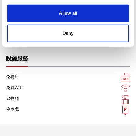
i
各類行動支付
o
Allow all
n
支付寶
微信支付
Deny
LINE支付
設施服務
免稅店
免費WIFI
儲物櫃
停車場