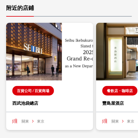
附近的店鋪
百貨公司 / 百貨商場
餐飲店・咖啡店
西武池袋總店
豐島屋酒店
關東
東京
關東
東京