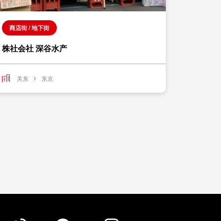
商店街 / 地下街
名牌
株社会社 深谷水产
WILDS
关东
东京
关东