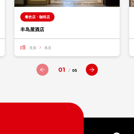
餐饮店・咖啡店
丰岛屋酒店
关东
东京
01
/
05