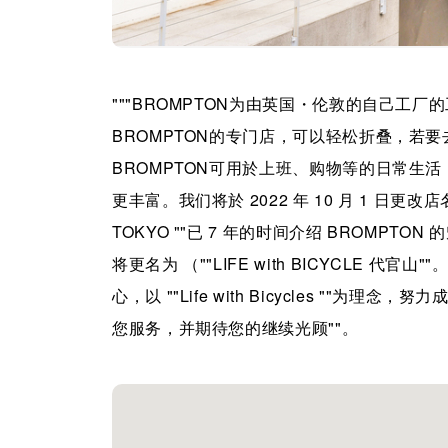
"""BROMPTON为由英国・伦敦的自己工
BROMPTON的专门店，可以轻松折叠，若
BROMPTON可用於上班、购物等的日常生
更丰富。我们将於 2022 年 10 月 1 日更改店名
TOKYO ""已 7 年的时间介绍 BROMPTO
将更名为 （""LIFE with BICYCLE 代官山
心，以 ""Life with Bicycles "
您服务，并期待您的继续光顾""。