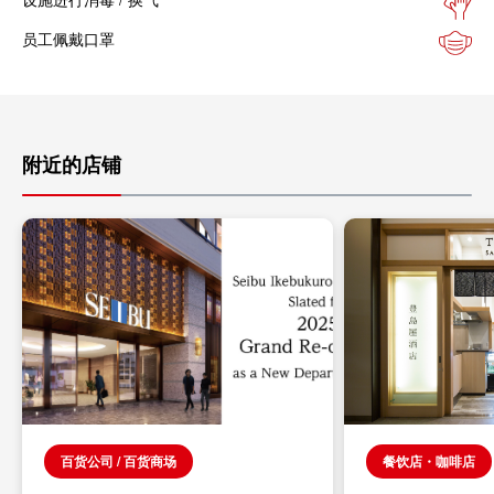
员工佩戴口罩
附近的店铺
百货公司 / 百货商场
餐饮店・咖啡店