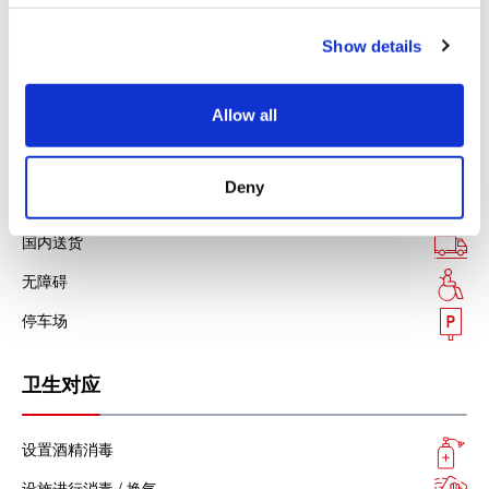
c
各种信用卡
Show details
t
i
设施服务
o
Allow all
n
免税店
Deny
免费WIFI
国内送货
无障碍
停车场
卫生对应
设置酒精消毒
设施进行消毒 / 换气