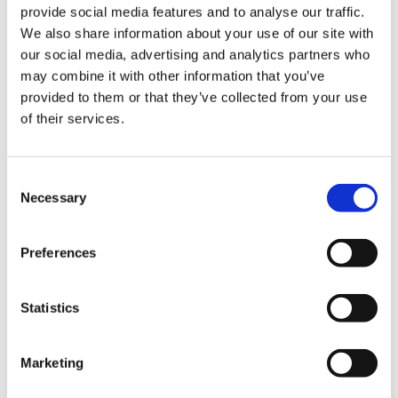
provide social media features and to analyse our traffic.
We also share information about your use of our site with
our social media, advertising and analytics partners who
may combine it with other information that you’ve
provided to them or that they’ve collected from your use
of their services.
结算
C
Necessary
信用卡
o
n
VISA信用卡
s
Preferences
Master信用卡
e
n
JCB信用卡
t
Statistics
银联卡
S
e
Diners信用卡
Marketing
l
美国运通卡
e