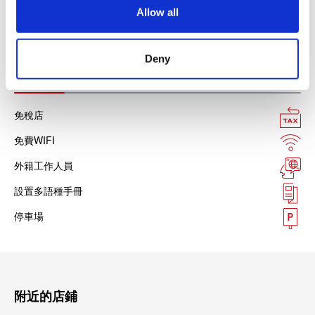
o
支付寶
Allow all
n
微信支付
Deny
設施服務
免稅店
免費WIFI
外籍工作人員
設置多語種手冊
停車場
附近的店鋪