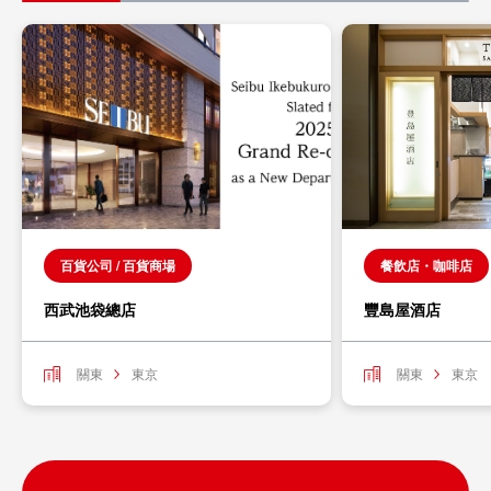
百貨公司 / 百貨商場
餐飲店・咖啡店
西武池袋總店
豐島屋酒店
關東
東京
關東
東京