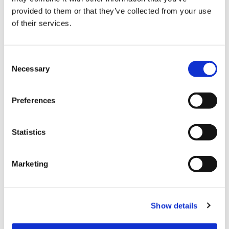
provided to them or that they’ve collected from your use
of their services.
結算
信用卡
C
Necessary
o
VISA信用卡
n
Master信用卡
s
Preferences
e
JCB信用卡
n
銀聯卡
t
Statistics
S
Diners信用卡
e
Marketing
美國運通卡
l
e
各種信用卡
c
Show details
t
各類行動支付
i