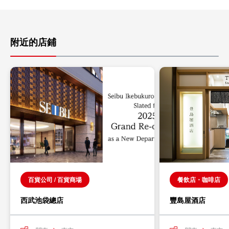
附近的店鋪
百貨公司 / 百貨商場
餐飲店・咖啡店
西武池袋總店
豐島屋酒店