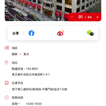
01
04
/
分享
地區
關東
東京
地址
郵遞區號：103-8001
東京都中央區日本橋室町1-4-1
交通手段
地下鐵三越前站(銀座線,半藏門線)徒步1分鐘
營業時間
星期一 10:00-19:00