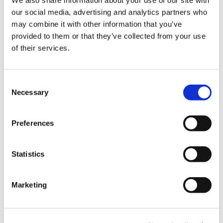
We also share information about your use of our site with
our social media, advertising and analytics partners who
信用卡
may combine it with other information that you’ve
VISA信用卡
provided to them or that they’ve collected from your use
of their services.
Master信用卡
JCB信用卡
C
銀聯卡
Necessary
o
Diners信用卡
n
s
Preferences
美國運通卡
e
各種信用卡
n
t
Statistics
S
各類行動支付
e
Marketing
支付寶
l
e
微信支付
c