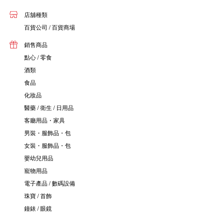
店舖種類
百貨公司 / 百貨商場
銷售商品
點心 / 零食
酒類
食品
化妝品
醫藥 / 衛生 / 日用品
客廳用品・家具
男裝・服飾品・包
女裝・服飾品・包
嬰幼兒用品
寵物用品
電子產品 / 數碼設備
珠寶 / 首飾
鐘錶 / 眼鏡