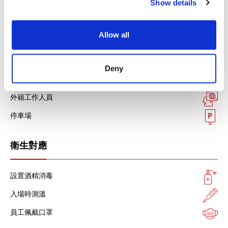
Show details
t
設施服務
i
o
Allow all
n
免稅店
外幣兌換
Deny
免費WIFI
外籍工作人員
停車場
衛生對應
設置酒精消毒
入場時測溫
員工佩戴口罩