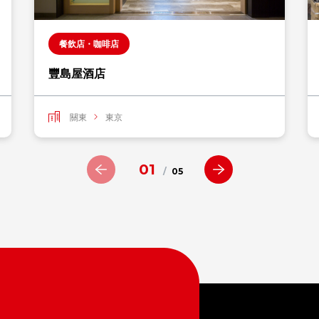
餐飲店・咖啡店
豐島屋酒店
關東
東京
01
/
05