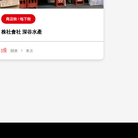
商店街 / 地下街
名牌
株社會社 深谷水產
WILDS
關東
東京
關東