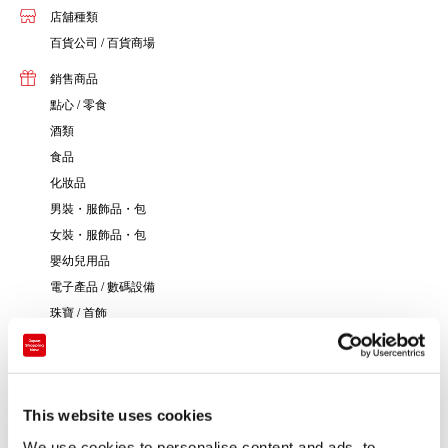
店舖種類
百貨公司 / 百貨商場
銷售商品
點心 / 零食
酒類
食品
化妝品
男裝・服飾品・包
女裝・服飾品・包
嬰幼兒用品
電子產品 / 數碼設備
珠寶 / 首飾
鐘錶 / 眼鏡
玩具 / 遊戲
書籍 / 文具
This website uses cookies
藝術 / 傳統工藝
We use cookies to personalise content and ads, to