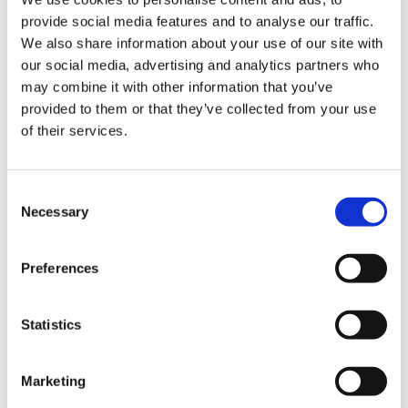
provide social media features and to analyse our traffic.
We also share information about your use of our site with
our social media, advertising and analytics partners who
may combine it with other information that you’ve
provided to them or that they’ve collected from your use
of their services.
C
Necessary
o
n
s
Preferences
結算
e
n
t
Statistics
信用卡
S
VISA信用卡
e
Marketing
l
Master信用卡