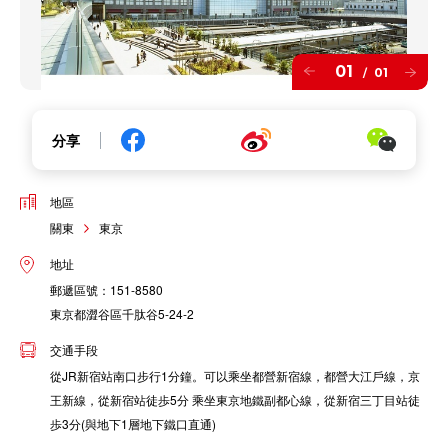
01
01
/
分享
地區
關東
東京
地址
郵遞區號：151-8580
東京都澀谷區千肽谷5-24-2
交通手段
從JR新宿站南口步行1分鐘。可以乘坐都營新宿線，都營大江戶線，京
王新線，從新宿站徒歩5分 乘坐東京地鐵副都心線，從新宿三丁目站徒
歩3分(與地下1層地下鐵口直通)