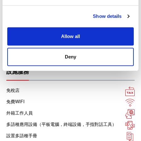
e
JCB信用卡
c
Show details
t
銀聯卡
i
Diners信用卡
o
Allow all
n
美國運通卡
各種信用卡
Deny
設施服務
免稅店
免費WIFI
外籍工作人員
多語種應用設備（平板電腦，終端設備，手指對話工具）
設置多語種手冊