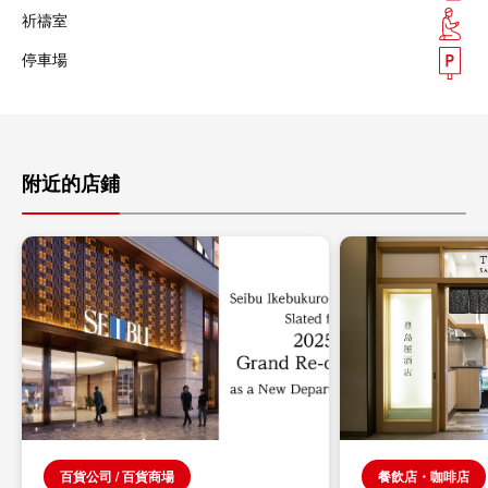
祈禱室
停車場
附近的店鋪
百貨公司 / 百貨商場
餐飲店・咖啡店