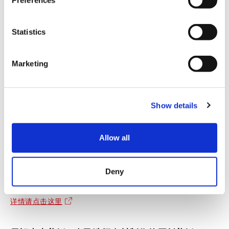
Preferences
e
n
t
Statistics
S
e
Marketing
l
e
c
Show details
t
i
o
Allow all
n
Deny
Ａ-FACTORY
详情请点击这里