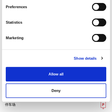
也可提供观音山水果山的烧烤和神通温泉的接送服务。
s
Preferences
e
n
t
Statistics
S
e
Marketing
l
e
c
Show details
t
i
o
Allow all
n
设施服务
Deny
免费WIFI
停车场