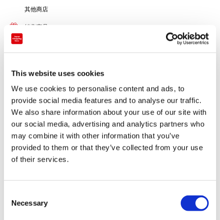
其他商店
销售商品
其他
距离通往海外的西日本大门“关西国际机场”以及被登录为世界遗
This website uses cookies
产的高野山1个小时，更是位于西国33处循礼的第三番札所，创
We use cookies to personalise content and ads, to
建770年的“粉河寺”大门前的旅馆。
provide social media features and to analyse our traffic.
提供和歌山县的本地海产“云纹石斑鱼锅”和以本地纪之川市采摘
We also share information about your use of our site with
our social media, advertising and analytics partners who
的时令蔬菜为主的养生乡土料理。既有大浴池也有房间浴室，可
may combine it with other information that you’ve
以轻松享受悠闲时光。
provided to them or that they’ve collected from your use
of their services.
纪州三大祭礼的“宵祭礼”可以看到带有装饰的彩车井然排列，游
行于"Tonmaka大街" 。
C
"本祭礼“会举行神舆启行仪式，可以看到400名跨在马上摆出武
Necessary
o
者姿势的稚儿组成的队列，非常壮观。
n