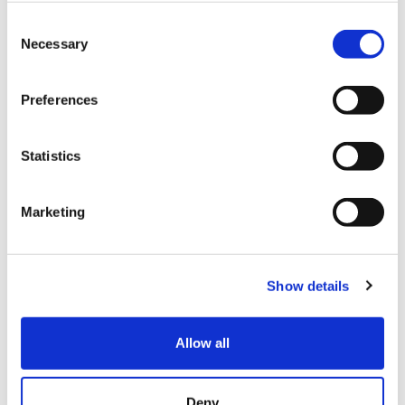
C
Necessary
o
信用卡
n
各种信用卡
s
Preferences
e
n
设施服务
t
Statistics
S
免税店
e
Marketing
l
免费WIFI
e
外籍工作人员
c
Show details
t
国内送货
i
停车场
o
Allow all
n
卫生对应
Deny