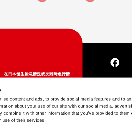
在日本發生緊急情況或災難時進行情
報確認、諮詢
Japan Visitor Hotline
s
About Us
店
050-3816-2787（日本國內）
ise content and ads, to provide social media features and to an
365天24小時
rmation about your use of our site with our social media, advertis
 combine it with other information that you’ve provided to them o
Copyright © Japan 
https://www.japan.travel/en/plan
 use of their services.
/hotline/