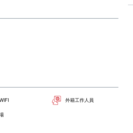
IFI
外籍工作人員
場