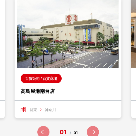
百貨公司 / 百貨商場
高島屋港南台店
關東
神奈川
01
/
01