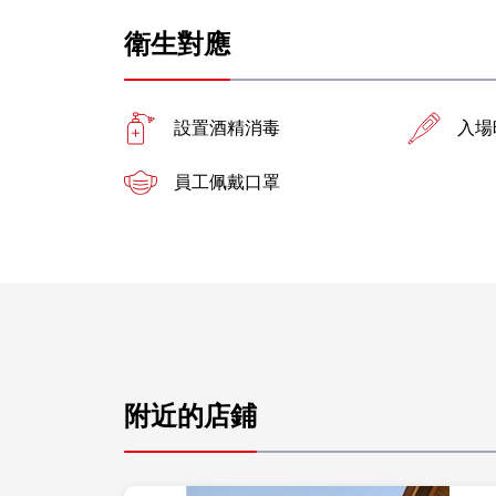
衛生對應
設置酒精消毒
入場
員工佩戴口罩
附近的店鋪