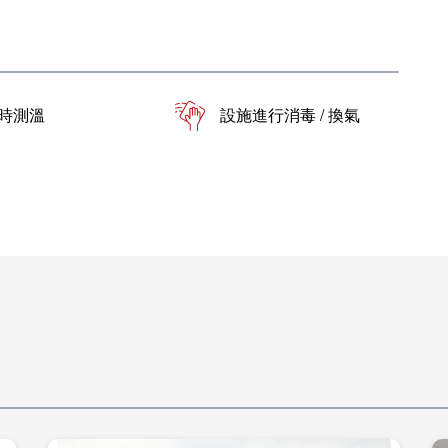
時測溫
設施進行消毒 / 換氣