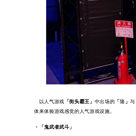
以人气游戏
「
街头霸王
」
中出场的
「
隆
」
与
体来体验游戏感觉的人气游戏设施。
・
「
鬼武者武斗
」