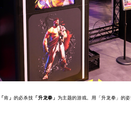
「
肯
」
的必杀技
「
升龙拳
」
为主题的游戏。用「升龙拳」的姿