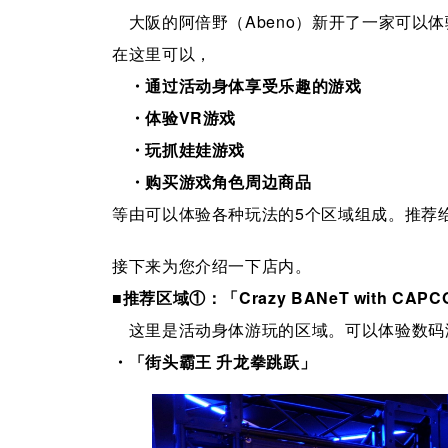
大阪的阿倍野（Abeno）新开了一家可以体
在这里可以，
・通过活动身体享受
乐趣
的
游戏
・体验VR游戏
・玩抓娃娃游戏
・购买游戏角色周边商品
等由可以体验各种玩法的5个区域组成。推荐
接下来为您介绍一下店内。
■推荐区域①：
「
Crazy BANeT with CAP
这里是活动身体游玩的区域。可以体验数码
・
「
街头霸王 升龙拳跳跃
」