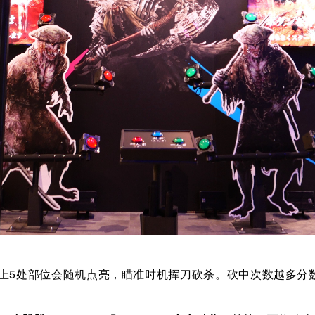
5处部位会随机点亮，瞄准时机挥刀砍杀。砍中次数越多分