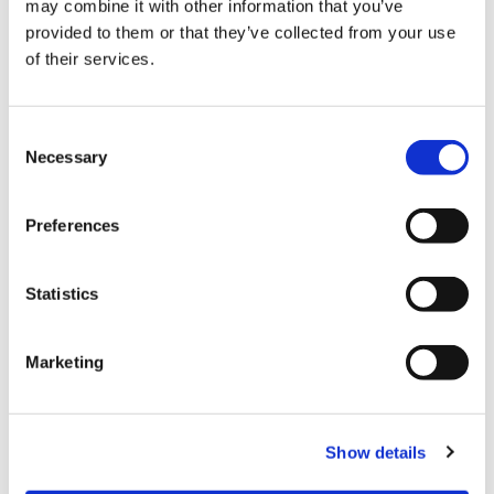
may combine it with other information that you’ve
provided to them or that they’ve collected from your use
of their services.
C
Necessary
o
n
s
Preferences
e
n
t
Statistics
【体验流程】
S
e
① 首先在3楼选和服。
Marketing
l
领饰和腰带种类繁多，可以根据自己的喜好进行搭配组合。
e
c
Show details
t
② 换上选定的和服后，可以根据和服做发型。
i