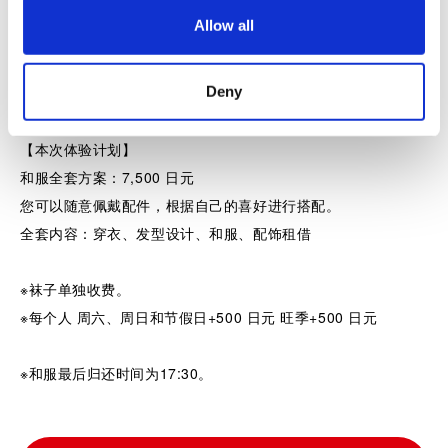
※通常更衣室和美发室不能拍照。
o
Allow all
n
③ 发型完成后，您可以在和服租借者专用的自拍空间拍照，
Deny
然后可以沿着仲见世通散步，尽情享受直到返程！
【本次体验计划】
和服全套方案：7,500 日元
您可以随意佩戴配件，根据自己的喜好进行搭配。
全套内容：穿衣、发型设计、和服、配饰租借
※袜子单独收费。
※每个人 周六、周日和节假日+500 日元 旺季+500 日元
※和服最后归还时间为17:30。