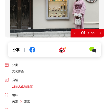
01
05
/
分享
分类
文化体验
店铺
浅草大正浪漫馆
地区
关东
东京