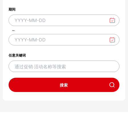
期间
C
h
～
o
C
o
h
s
o
任意关键词
e
o
d
s
a
e
t
搜索
d
e
a
t
e