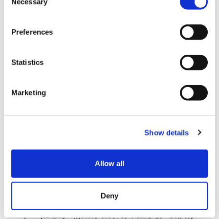
Necessary
o
关西
和歌山
n
拥有火箭的城镇SpaceTown串本町・那智胜浦町
s
Preferences
e
n
t
Statistics
S
e
Marketing
l
e
c
Show details
t
i
o
Allow all
n
活动
Deny
【1/17(星期五)13点发售】首次举办“太空港纪伊”发射场参