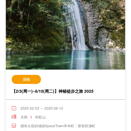
活动
【2/3(周一)~6/10(周二)】神秘徒步之旅 2025
2025-02-03 ～ 2025-06-10
关西
和歌山
拥有火箭的城镇SpaceTown串本町・那智胜浦町