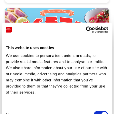
This website uses cookies
We use cookies to personalise content and ads, to
provide social media features and to analyse our traffic.
We also share information about your use of our site with
our social media, advertising and analytics partners who
may combine it with other information that you’ve
活动
provided to them or that they’ve collected from your use
of their services.
【1/26（星期天）~2/1（星期六）】生金枪鱼节2025
C
2025-01-26 ～ 2025-02-01