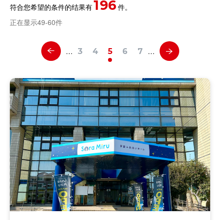
196
符合您希望的条件的结果有
件。
正在显示49-60件
…
…
3
4
5
6
7