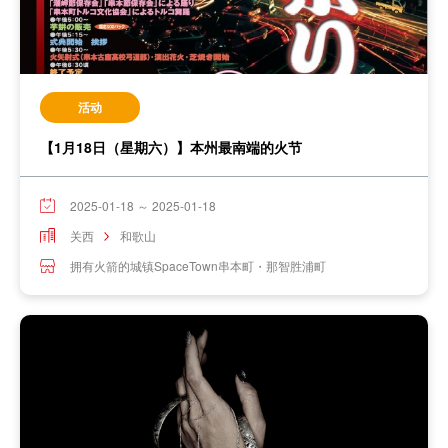
活动
【1月18日（星期六）】本州最南端的火节
2025-01-18 ～ 2025-01-18
关西
和歌山
拥有火箭的城镇SpaceTown串本町・那智胜浦町