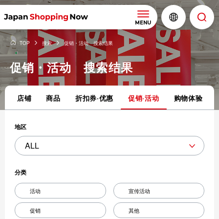
MENU
TOP
搜索
促销・活动 搜索结果
促销・活动 搜索结果
店铺
商品
折扣券·优惠
促销·活动
购物体验
地区
分类
活动
宣传活动
促销
其他