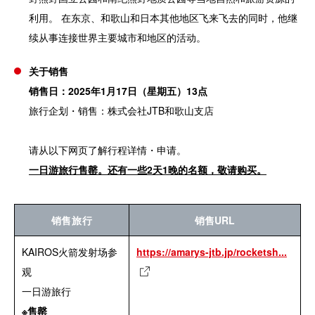
利用。 在东京、和歌山和日本其他地区飞来飞去的同时，他继
续从事连接世界主要城市和地区的活动。
关于销售
销售日：2025年1月17日（星期五）13点
旅行企划・销售：株式会社JTB和歌山支店
请从以下网页了解行程详情・申请。
一日游旅行售罄。还有一些2天1晚的名额，敬请购买。
销售旅行
销售URL
KAIROS火箭发射场参
https://amarys-jtb.jp/rocketsh...
观
一日游旅行
※售罄