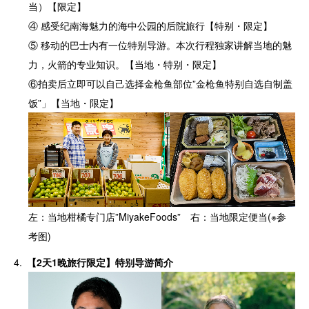
当）【限定】
④ 感受纪南海魅力的海中公园的后院旅行【特别・限定】
⑤ 移动的巴士内有一位特别导游。本次行程独家讲解当地的魅
力，火箭的专业知识。【当地・特别・限定】
⑥拍卖后立即可以自己选择金枪鱼部位”金枪鱼特别自选自制盖
饭”」【当地・限定】
左：当地柑橘专门店”MiyakeFoods” 右：当地限定便当(※参
考图)
【
2天1晚旅行限定
】特别导游简介