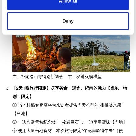
Allow all
n
Deny
左：Sora-Miru展示物 右：日本最大地球仪
左：补陀洛山寺特別祈祷会 右：发射火箭模型
【
2天1晚旅行限定
】尽享美食・观光、纪南的魅力【当地・特
别・限定】
① 当地柑橘专卖店将为来访者提供当天推荐的“柑橘类水果”
【当地】
② 一边欣赏天然纪念物”一枚岩巨石”，一边享用野味【当地】
③ 使用大量当地食材，本次旅行限定的”纪南款待午餐”（便