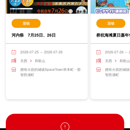
活动
活动
河内祭 7月25日、26日
桥杭海滩夏日嘉年华
2026-07-25 ～ 2026-07-26
2026-07-26 ～ 
关西
和歌山
关西
和歌山
拥有火箭的城镇SpaceTown串本町・那
拥有火箭的城镇S
智胜浦町
智胜浦町