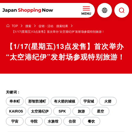
MENU
TOP
搜索
促销・活动 搜索结果
【1/17(星期五)13点发售】首次举办“太空港纪伊”发射场参观特别旅游！
【1/17(星期五)13点发售】首次举办
“太空港纪伊”发射场参观特别旅游！
关键词：
串本町
那智胜浦町
有火箭的城镇
宇宙城
火箭
KAIROS
太空港纪伊
SPK
旅游
星空
宇宙
寺院
水族馆
住宿
餐饮