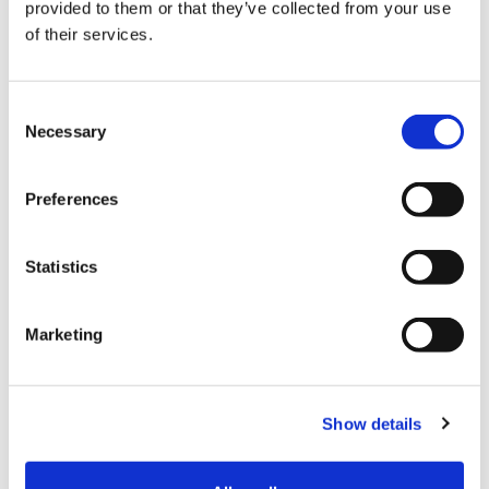
provided to them or that they’ve collected from your use
of their services.
学习，感受火箭魅力的特别体验【特别预览・特别参观】
① 特别预览串本町・宇宙交流馆Sora-Miru整体【未公开提前
入场】
C
② 体验日本最大的AR地球仪【日本最大】
Necessary
o
③
（2天1晚旅行限定）
在那智胜浦町的世界遗产补陀洛山寺举
n
行祈祷发射成功的特别护摩祈祷会
s
Preferences
e
④
（
2天1晚旅行限
定）
特别限定公开通常1年只公开2次的秘佛
n
千手观音【特別公开】
t
Statistics
⑤
（
2天1晚旅行限定
）
自制火箭模型并发射至100ｍ以上高空
S
【体验】
e
Marketing
⑥
（
2天1晚旅行限定
）
火箭纪念碑前与吉祥物宇宙Nanchara
l
Kotetsu君拍纪念照
e
c
Show details
t
i
o