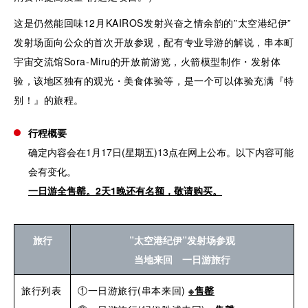
这是仍然能回味12月KAIROS发射兴奋之情余韵的”太空港纪伊”
发射场面向公众的首次开放参观，配有专业导游的解说，串本町
宇宙交流馆Sora-Miru的开放前游览，火箭模型制作・发射体
验，该地区独有的观光・美食体验等，是一个可以体验充满『特
别！』的旅程。
行程概要
确定内容会在1月17日(星期五)13点在网上公布。以下内容可能
会有变化。
一日游全售罄。
2天1晚
还有名额，敬请购买。
旅行
”太空港纪伊”发射场参观
当地来回 一日游旅行
旅行列表
①一日游旅行(串本来回)
※售罄