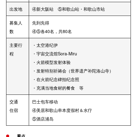
出发地
④新大阪站 ⑤和歌山站・和歌山市站
募集人
先到先得
数
④⑤各40名，共80名
主要行
・太空港纪伊
程
・宇宙交流馆Sora-Miru
・火箭模型发射体验
・发射特别祈祷会（世界遗产补陀洛山寺）
・在火箭纪念碑拍纪念照
・充满当地食材的餐食 等
交通
巴士包车移动
住宿
④美居和歌山串本度假村＆水疗
⑤酒店浦岛
看点