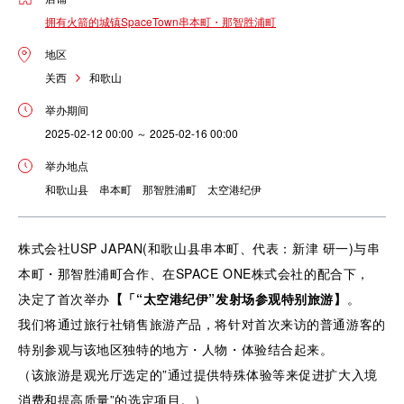
拥有火箭的城镇SpaceTown串本町・那智胜浦町
地区
关西
和歌山
举办期间
2025-02-12 00:00 ～ 2025-02-16 00:00
举办地点
和歌山县 串本町 那智胜浦町 太空港纪伊
株式会社USP JAPAN(和歌山县串本町、代表：新津 研一)与串
本町・那智胜浦町合作、在SPACE ONE株式会社的配合下，
决定了首次举办
【「
“太空港纪伊”发射场参观特别旅游
】
。
我们将通过旅行社销售旅游产品，将针对首次来访的普通游客的
特别参观与该地区独特的地方・人物・体验结合起来。
（该旅游是观光厅选定的”通过提供特殊体验等来促进扩大入境
消费和提高质量”的选定项目。）