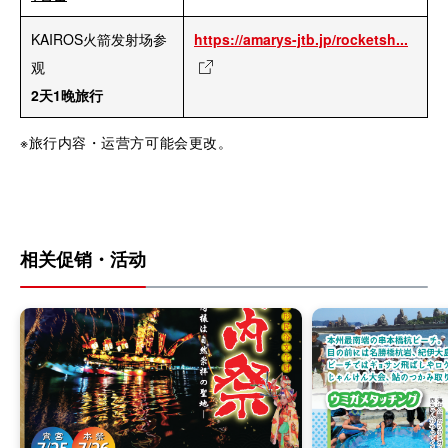
KAIROS火箭发射场参
https://amarys-jtb.jp/rocketsh...
观
2天1晚旅行
※旅行内容・运营方可能会更改。
相关促销・活动