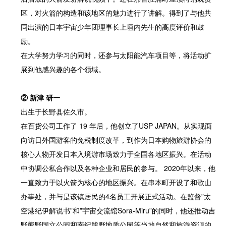
区，对火箭的构造和该地区的魅力进行了讲解。得到了与他共
同出演的日本宇宙少年团理事长上垣内先生的高度评价和鼓
励。
在大学努力学习的同时，还参与太阳能汽车项目等，将活动扩
展到他感兴趣的各个领域。
②
新津 研一
出生于长野县佐久市。
在百货公司工作了 19 年后，他创立了USP JAPAN。从实现面
向访日外国游客的免税制度改革，到作为日本购物旅游协会的
核心人物开发日本入境游市场致力于全国各地区振兴。在活动
中协调公私合作以及各种企业和居民的参与。 2020年以来，他
一直致力于以火箭为核心的地区振兴。在串本町开设了和歌山
办事处，并与是该镇居民的4名员工开展正式活动。在监督”太
空港纪伊解说书”和”宇宙交流馆Sora-Miru”的同时，他还推动吉
野熊野国立公园和南纪熊野地质公园等当地自然和旅游资源的