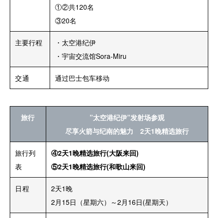
①②共120名
③20名
主要行程
・太空港纪伊
・宇宙交流馆Sora-Miru
交通
通过巴士包车移动
旅行
”太空港纪伊”发射场参观
尽享火箭与纪南的魅力
2天1晚
精选旅行
旅行列
④
2天1晚
精选旅行
(大阪来回)
表
⑤
2天1晚
精选旅行
(和歌山来回)
日程
2天1晚
2月15日（星期六）～2月16日(星期天）