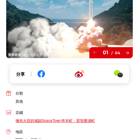
01
04
/
分享
分類
其他
店鋪
擁有火箭的城鎮SpaceTown串本町・那智勝浦町
地區