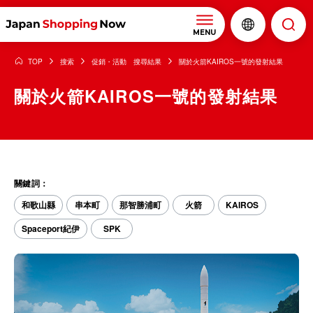
MENU
TOP
搜索
促銷・活動 搜尋結果
關於火箭KAIROS一號的發射結果
關於火箭KAIROS一號的發射結果
關鍵詞：
和歌山縣
串本町
那智勝浦町
火箭
KAIROS
Spaceport紀伊
SPK