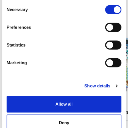
C
Necessary
o
n
相關促銷・活動
s
Preferences
e
n
t
Statistics
S
e
Marketing
l
e
c
Show details
t
i
o
活動
活動
Allow all
n
河內祭 7月25日、26日
橋杭海灘夏日嘉年華
Deny