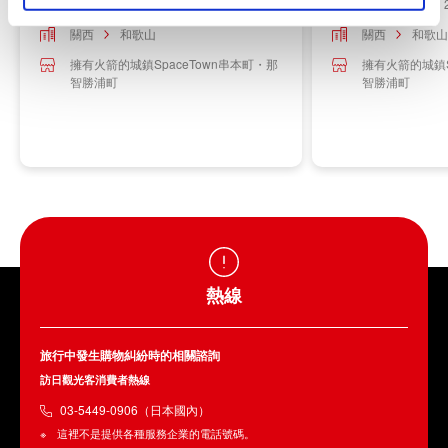
2026-07-25 ～ 2026-07-26
2026-07-26 ～ 
關西
和歌山
關西
和歌山
擁有火箭的城鎮SpaceTown串本町・那
擁有火箭的城鎮S
智勝浦町
智勝浦町
熱線
旅行中發生購物糾紛時的相關諮詢
訪日觀光客消費者熱線
03-5449-0906（日本國內）
這裡不是提供各種服務企業的電話號碼。