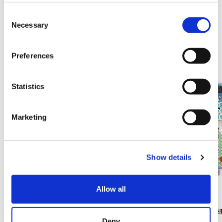
https://wakayama-rocket.com/
C
Necessary
o
n
s
Preferences
相關促銷・活動
e
n
t
Statistics
S
e
Marketing
l
e
c
Show details
t
i
o
Allow all
活動
活動
n
河內祭 7月25日、26日
橋杭海灘夏日嘉年華
Deny