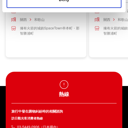
2026-07-25 ～ 2026-07-26
2026-07-26 ～ 
關西
和歌山
關西
和歌山
擁有火箭的城鎮SpaceTown串本町・那
擁有火箭的城鎮S
智勝浦町
智勝浦町
熱線
旅行中發生購物糾紛時的相關諮詢
訪日觀光客消費者熱線
03-5449-0906（日本國內）