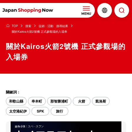
MENU
TOP
搜索
促銷・活動 搜尋結果
關於Kairos火箭2號機 正式參觀場的入場券
關於Kairos火箭2號機 正式參觀場的
入場券
關鍵詞：
和歌山縣
串本町
那智勝浦町
火箭
凱洛斯
太空港紀伊
SPK
旅行