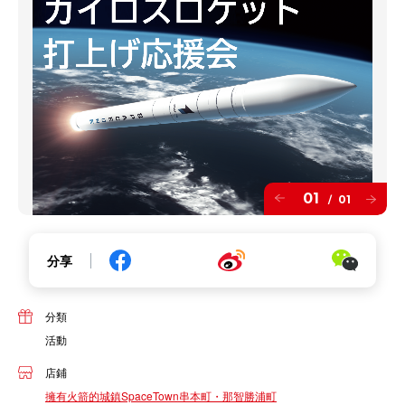
01
01
/
分享
分類
活動
店鋪
擁有火箭的城鎮SpaceTown串本町・那智勝浦町