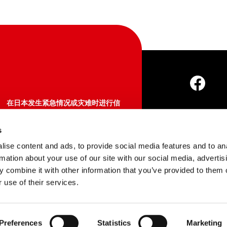
在日本发生紧急情况或灾难时进行信
息确认、咨询
Japan Visitor Hotline
s
About Us
店
050-3816-2787（日本国内）
ise content and ads, to provide social media features and to an
365天24小时
rmation about your use of our site with our social media, advertis
 combine it with other information that you’ve provided to them o
Copyright © Japan 
https://www.japan.travel/en/plan
 use of their services.
/hotline/
Preferences
Statistics
Marketing