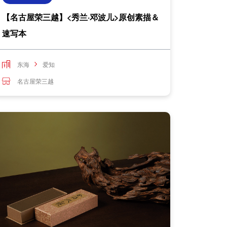
【名古屋荣三越】<秀兰·邓波儿>原创素描＆
速写本
东海
爱知
名古屋荣三越