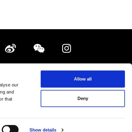
铺登载·广告登载的相关咨询
隐私政策
Allow all
alyse our
网站地图
ing and
Deny
r that
Shopping Now Project Team.
All Rights Reserved.
Show details