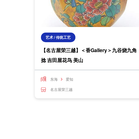
艺术 / 传统工艺
【名古屋荣三越】＜香Gallery＞九谷烧九角
捻 吉田屋花鸟 美山
东海
爱知
名古屋荣三越