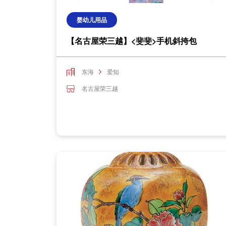
婴幼儿用品
【名古屋荣三越】<斐斐>手机斜挎包
东海
爱知
名古屋荣三越