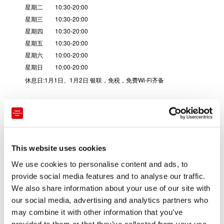
星期二 10:30-20:00
星期三 10:30-20:00
星期四 10:30-20:00
星期五 10:30-20:00
星期六 10:00-20:00
星期日 10:00-20:00
休息日:1月1日、1月2日 银联，免税，免费Wi-Fi齐备
可使用如下信用卡
VISA，Master，JCB，Amex，Diners
官方网站
http://blog.kitamura.jp/47/4261/
This website uses cookies
We use cookies to personalise content and ads, to
电话号码
provide social media features and to analyse our traffic.
+81-98-861-9122
We also share information about your use of our site with
店铺种类
our social media, advertising and analytics partners who
家电量贩店
may combine it with other information that you’ve
provided to them or that they’ve collected from your use