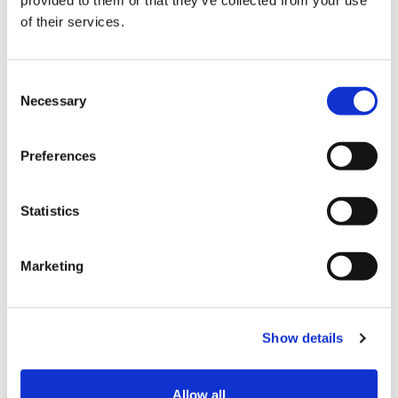
销售商品
of their services.
电子产品 / 数码设备
其他
C
Necessary
o
“相机的Kitamura”这家公司在日本全国拥有900家店铺。
n
以数码相机和二手相机为主，凡是涉及相机和镜头，敬请放心，
s
Preferences
一并交给相机的Kitamura冲绳那霸店吧，
e
亲切的顾客接待，品种齐全的货品均会令你满意到家。
n
请大家来冲绳那霸时，一定来店里看看啊。
t
Statistics
S
e
结算
Marketing
l
e
信用卡
c
Show details
t
VISA信用卡
i
o
Master信用卡
Allow all