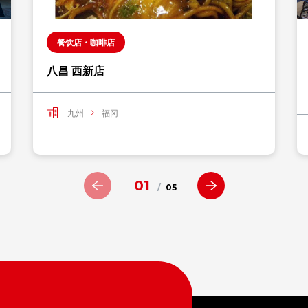
餐饮店・咖啡店
八昌 西新店
九州
福冈
01
/
05