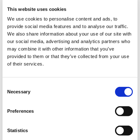
男装・服饰・包
女装・服饰・包
This website uses cookies
婴幼儿用品
We use cookies to personalise content and ads, to
电子产品 / 数码设备
provide social media features and to analyse our traffic.
珠宝 / 首饰
We also share information about your use of our site with
钟表 / 眼镜
our social media, advertising and analytics partners who
may combine it with other information that you’ve
玩具 / 游戏
provided to them or that they’ve collected from your use
角色 / 动漫
of their services.
书籍 / 文具
音乐 / 影像
艺术 / 传统工艺
C
其他
Necessary
o
n
s
Preferences
e
n
t
Statistics
S