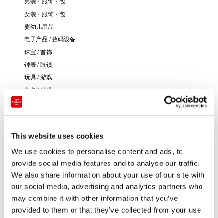
男装・服饰・包
女装・服饰・包
婴幼儿用品
电子产品 / 数码设备
珠宝 / 首饰
钟表 / 眼镜
玩具 / 游戏
角色 / 动漫
书籍 / 文具
音乐 / 影像
艺术 / 传统工艺
This website uses cookies
其他
We use cookies to personalise content and ads, to
provide social media features and to analyse our traffic.
We also share information about your use of our site with
our social media, advertising and analytics partners who
may combine it with other information that you’ve
provided to them or that they’ve collected from your use