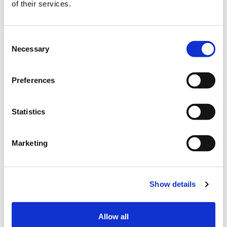
of their services.
C
Necessary
o
n
s
Preferences
结算
e
n
t
Statistics
信用卡
S
e
VISA信用卡
Marketing
l
Master信用卡
e
c
JCB信用卡
Show details
t
银联卡
i
o
Diners信用卡
Allow all
n