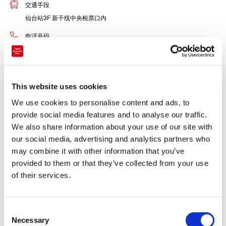
交通手段
仙台站3F 新干线中央检票口内
电话号码
+81-22-227-6609
店铺种类
便利店
This website uses cookies
We use cookies to personalise content and ads, to
provide social media features and to analyse our traffic.
We also share information about your use of our site with
our social media, advertising and analytics partners who
may combine it with other information that you’ve
provided to them or that they’ve collected from your use
of their services.
C
Necessary
o