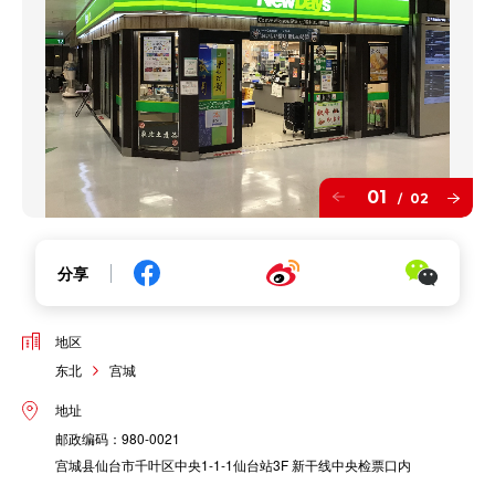
01
02
/
分享
地区
东北
宫城
地址
邮政编码：980-0021
宫城县仙台市千叶区中央1-1-1仙台站3F 新干线中央检票口内