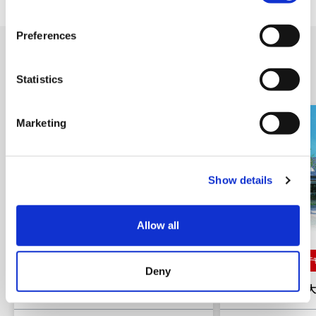
n
s
Preferences
e
n
附近的店铺
t
Statistics
S
e
Marketing
l
e
c
Show details
t
i
o
Allow all
n
餐饮店・咖啡店
伴手礼・当地特产
Deny
Delifrance 仙台
果匠三全 广濑道