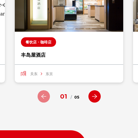
餐饮店・咖啡店
丰岛屋酒店
关东
东京
01
/
05