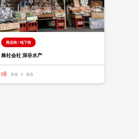
商店街 / 地下街
名牌
株社会社 深谷水产
WILDS
关东
东京
关东