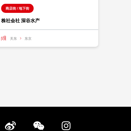
商店街 / 地下街
名牌
株社会社 深谷水产
WILDS
关东
东京
关东