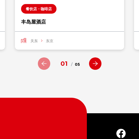
餐饮店・咖啡店
丰岛屋酒店
关东
东京
01
/
05