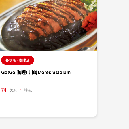
餐饮店・咖啡店
餐饮店
Go!Go!咖哩! 川崎Mores Stadium
Go!Go
关东
神奈川
关东