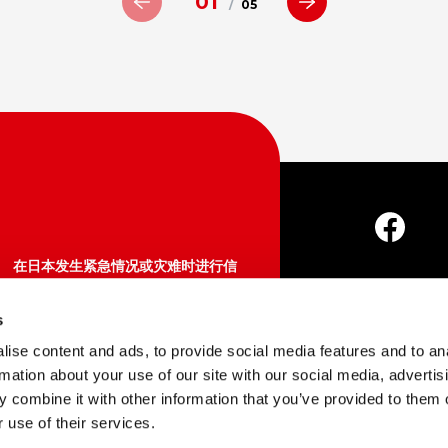
01
/
05
在日本发生紧急情况或灾难时进行信
息确认、咨询
Japan Visitor Hotline
s
About Us
店
050-3816-2787（日本国内）
ise content and ads, to provide social media features and to an
365天24小时
rmation about your use of our site with our social media, advertis
 combine it with other information that you’ve provided to them o
Copyright © Japan 
https://www.japan.travel/en/plan
 use of their services.
/hotline/