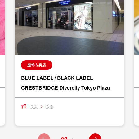
服饰专卖店
BLUE LABEL / BLACK LABEL
CRESTBRIDGE Divercity Tokyo Plaza
关东
东京