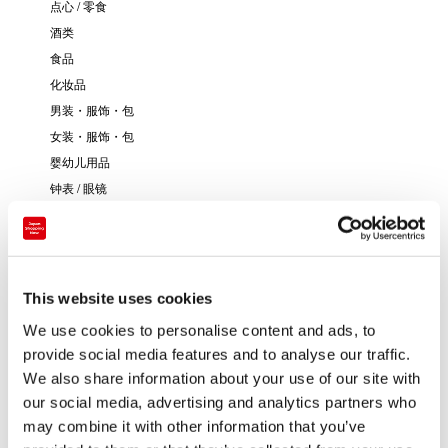
点心 / 零食
酒类
食品
化妆品
男装・服饰・包
女装・服饰・包
婴幼儿用品
钟表 / 眼镜
其他
从新宿乘坐电车约40分钟！
This website uses cookies
出站即到的大型奥特莱斯购物中心。
We use cookies to personalise content and ads, to
provide social media features and to analyse our traffic.
We also share information about your use of our site with
our social media, advertising and analytics partners who
may combine it with other information that you’ve