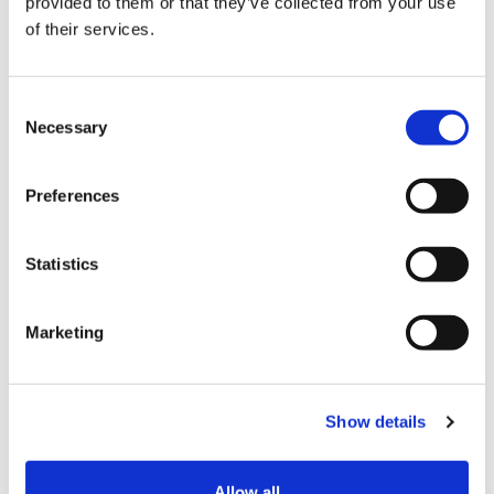
provided to them or that they’ve collected from your use
of their services.
C
Necessary
o
n
s
结算
Preferences
e
n
信用卡
t
Statistics
S
VISA信用卡
e
Marketing
Master信用卡
l
e
JCB信用卡
c
银联卡
Show details
t
i
Diners信用卡
o
Allow all