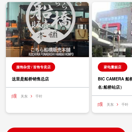
服饰杂货 / 首饰专卖店
家电量贩店
这里是船桥销售总店
BIC CAMERA 
名:船桥站店）
关东
千叶
关东
千叶