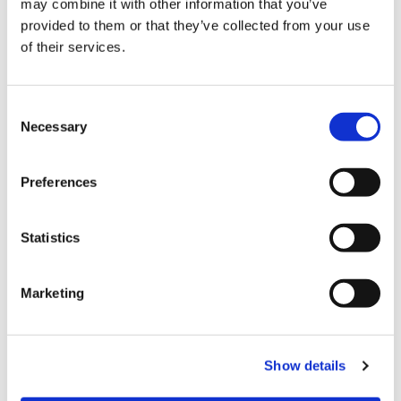
may combine it with other information that you’ve
provided to them or that they’ve collected from your use
of their services.
C
结算
Necessary
o
n
信用卡
s
Preferences
e
VISA信用卡
n
Master信用卡
t
Statistics
S
JCB信用卡
e
Marketing
银联卡
l
e
Diners信用卡
c
美国运通卡
Show details
t
i
各种信用卡