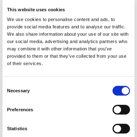
以吉普力工作室的作品人物为主题的原创商品店。另有应季的鲜
This website uses cookies
花供应。
We use cookies to personalise content and ads, to
provide social media features and to analyse our traffic.
We also share information about your use of our site with
our social media, advertising and analytics partners who
may combine it with other information that you’ve
provided to them or that they’ve collected from your use
of their services.
C
Necessary
o
n
s
结算
Preferences
e
n
信用卡
t
Statistics
S