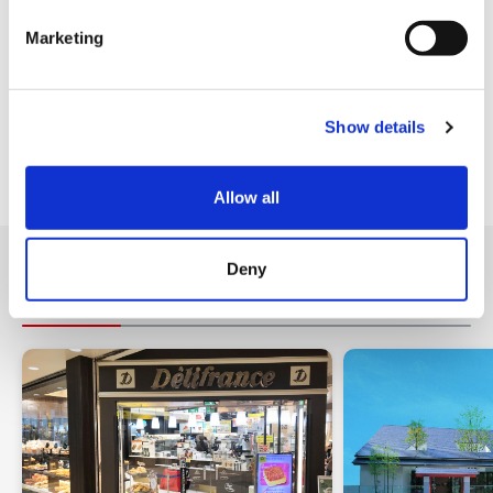
VISA信用卡
e
Marketing
l
Master信用卡
e
JCB信用卡
c
Show details
t
美国运通卡
i
各种信用卡
o
Allow all
n
Deny
附近的店铺