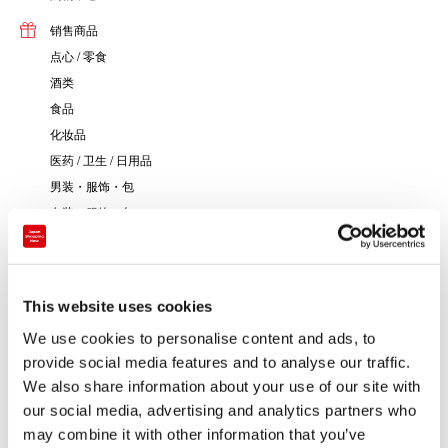
销售商品
点心 / 零食
酒类
食品
化妆品
医药 / 卫生 / 日用品
男装・服饰・包
女装・服饰・包
钟表 / 眼镜
书籍 / 文具
音乐 / 影像
This website uses cookies
艺术 / 传统工艺
We use cookies to personalise content and ads, to
其他
provide social media features and to analyse our traffic.
We also share information about your use of our site with
our social media, advertising and analytics partners who
may combine it with other information that you’ve