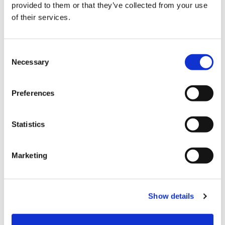
provided to them or that they’ve collected from your use
of their services.
C
Necessary
o
n
s
Preferences
e
n
结算
t
Statistics
S
信用卡
e
Marketing
l
VISA信用卡
e
Master信用卡
c
Show details
t
JCB信用卡
i
Diners信用卡
o