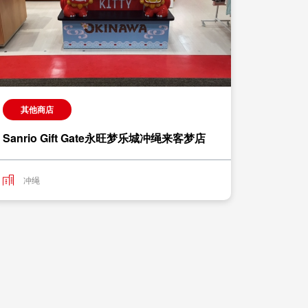
其他商店
购物
Sanrio Gift Gate永旺梦乐城冲绳来客梦店
永旺北
冲绳
冲绳