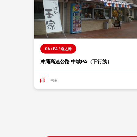
SA / PA / 道之驿
冲绳高速公路 中城PA（下行线）
冲绳