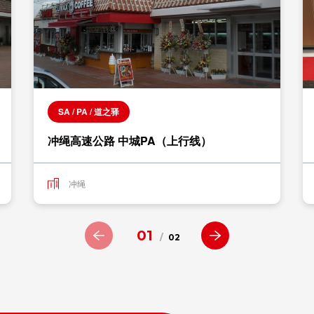
SA / PA / 道之驿
冲绳高速公路 中城PA（上行线）
冲绳
01
/
02