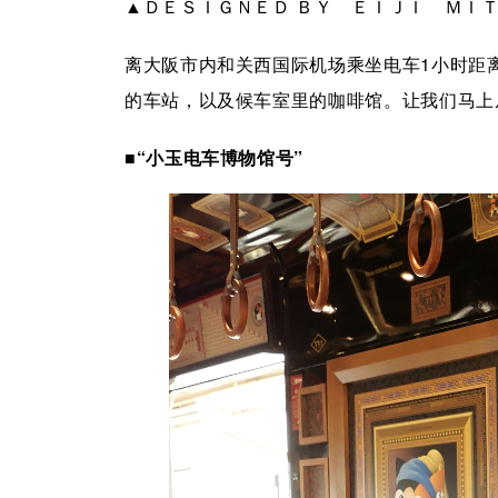
▲ＤＥＳＩＧＮＥＤ ＢＹ ＥＩＪＩ ＭＩ
离大阪市内和关西国际机场乘坐电车1小时距
的车站，以及候车室里的咖啡馆。让我们马上从
■“小玉电车博物馆号”