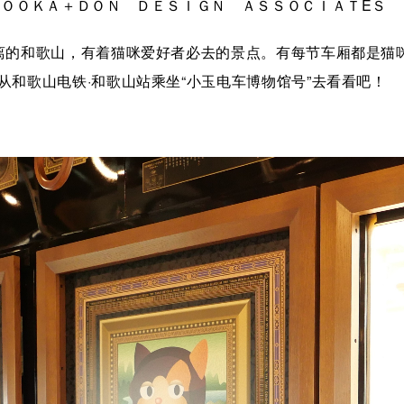
ＴＯＯＫＡ＋ＤＯＮ ＤＥＳＩＧＮ ＡＳＳＯＣＩＡＴEＳ
离的和歌山，有着猫咪爱好者必去的景点。有每节车厢都是猫
和歌山电铁·和歌山站乘坐“小玉电车博物馆号”去看看吧！