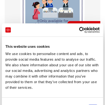
01
04
/
分享
This website uses cookies
We use cookies to personalise content and ads, to
分类
provide social media features and to analyse our traffic.
服务
We also share information about your use of our site with
店铺
our social media, advertising and analytics partners who
may combine it with other information that you’ve
东武百货店 池袋店
provided to them or that they’ve collected from your use
更新日期
of their services.
2020-10-11
C