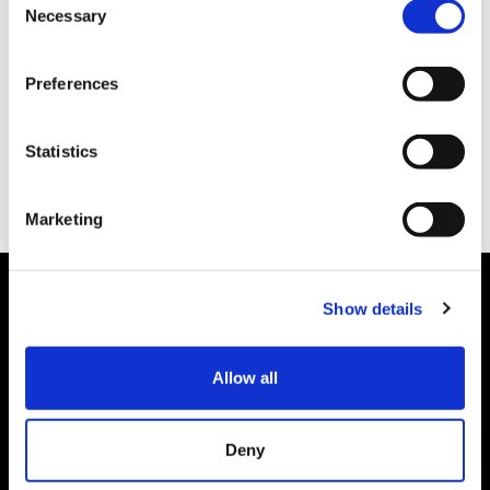
我们接受由会说英语·中文的员工进行待客翻译服务的预约。
Necessary
o
※目前暂时仅限于钟表专柜、首饰专柜。
n
s
Preferences
※预约、咨询的话
e
n
请至东武百货店 免税柜台 03-5951-9587
t
Statistics
S
e
Marketing
l
e
热线
c
Show details
t
i
旅行中发生购物纠纷时的相关咨询
o
Allow all
访日游客消费者热线
n
03-5449-0906（日本国内）
这里不是提供各种服务企业的电话号码。
Deny
致电服务中心需支付通话费。
平日 10:00 ～ 16:00（周六、周日、节假日及12/29 ～1/3 除外）