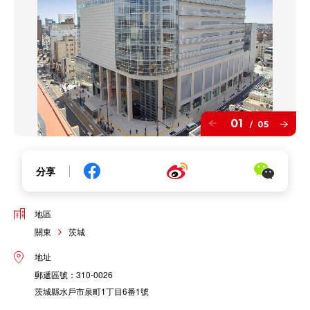
01
05
/
分享
地區
關東
茨城
地址
郵遞區號：310-0026
茨城縣水戶市泉町1丁目6番1號