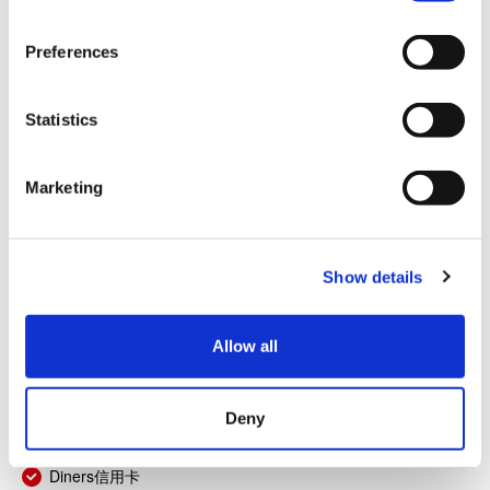
n
s
Preferences
e
n
t
Statistics
S
e
Marketing
l
結算
e
c
信用卡
Show details
t
i
VISA信用卡
o
Allow all
n
Master信用卡
JCB信用卡
Deny
銀聯卡
Diners信用卡