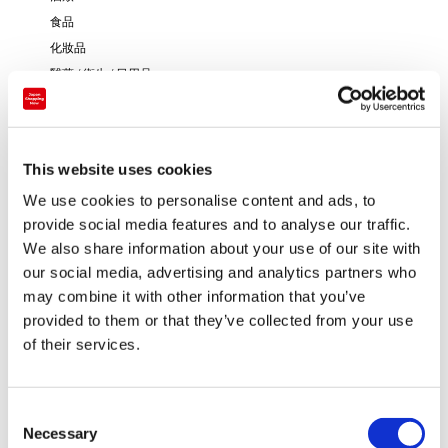
食品
化妝品
醫藥 / 衛生 / 日用品
男裝・服飾品・包
女裝・服飾品・包
嬰幼兒用品
This website uses cookies
珠寶 / 首飾
We use cookies to personalise content and ads, to
鐘錶 / 眼鏡
provide social media features and to analyse our traffic.
玩具 / 遊戲
We also share information about your use of our site with
書籍 / 文具
our social media, advertising and analytics partners who
藝術 / 傳統工藝
may combine it with other information that you’ve
其他
provided to them or that they’ve collected from your use
of their services.
C
Necessary
o