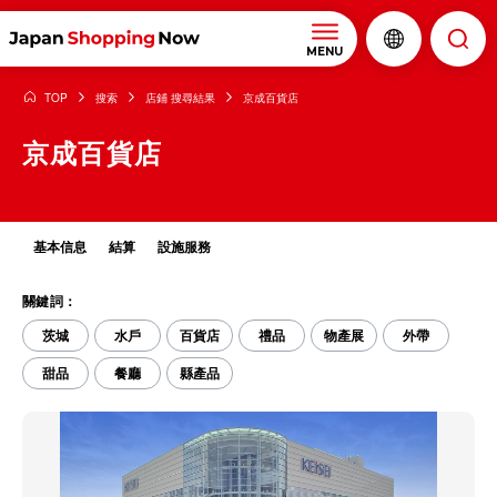
MENU
TOP
搜索
店鋪 搜尋結果
京成百貨店
京成百貨店
基本信息
結算
設施服務
關鍵詞：
茨城
水戶
百貨店
禮品
物產展
外帶
甜品
餐廳
縣產品