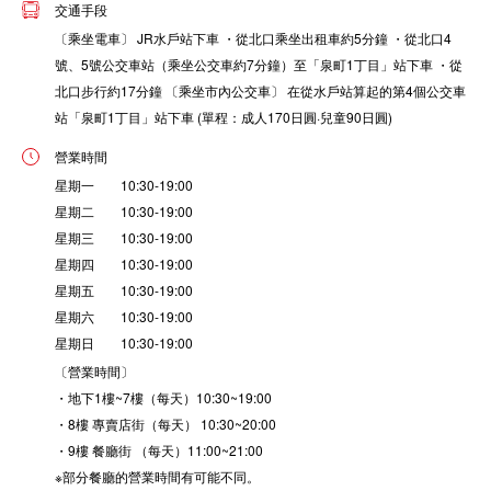
交通手段
〔乘坐電車〕 JR水戶站下車 ・從北口乘坐出租車約5分鐘 ・從北口4
號、5號公交車站（乘坐公交車約7分鐘）至「泉町1丁目」站下車 ・從
北口步行約17分鐘 〔乘坐市內公交車〕 在從水戶站算起的第4個公交車
站「泉町1丁目」站下車 (單程：成人170日圓·兒童90日圓)
營業時間
星期一 10:30-19:00
星期二 10:30-19:00
星期三 10:30-19:00
星期四 10:30-19:00
星期五 10:30-19:00
星期六 10:30-19:00
星期日 10:30-19:00
〔營業時間〕
・地下1樓~7樓（每天）10:30~19:00
・8樓 專賣店街（每天） 10:30~20:00
・9樓 餐廳街 （每天）11:00~21:00
※部分餐廳的營業時間有可能不同。