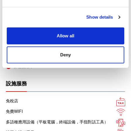
VISA信用卡
e
c
Master信用卡
Show details
t
JCB信用卡
i
o
銀聯卡
Allow all
n
Diners信用卡
Deny
美國運通卡
各種信用卡
設施服務
免稅店
免費WIFI
多語種應用設備（平板電腦，終端設備，手指對話工具）