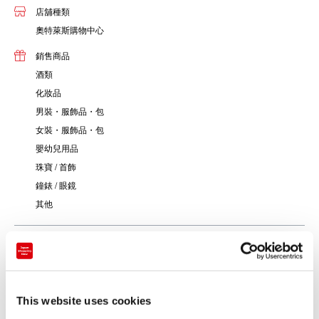
店舖種類
奧特萊斯購物中心
銷售商品
酒類
化妝品
男裝・服飾品・包
女裝・服飾品・包
嬰幼兒用品
珠寶 / 首飾
鐘錶 / 眼鏡
其他
位於綠意盎然、優雅的仙台、泉園市區內，是以美國東北部街道
為形象的設施。
在優雅的氣氛中，可以悠閒地享受購物。匯聚了Coach，
This website uses cookies
Champion，Michael Kors，Skechers，Nike，Tasaki等約80