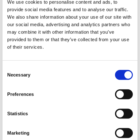
We use cookies to personalise content and ads, to
間的名牌店鋪。
provide social media features and to analyse our traffic.
飯店也很近，可以悠閒地享受購物。
We also share information about your use of our site with
our social media, advertising and analytics partners who
may combine it with other information that you’ve
provided to them or that they’ve collected from your use
of their services.
C
Necessary
o
n
s
Preferences
e
n
結算
t
Statistics
S
e
信用卡
Marketing
l