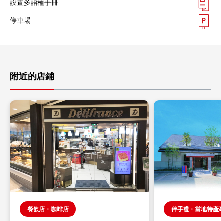
設置多語種手冊
停車場
附近的店鋪
餐飲店・咖啡店
伴手禮・當地特產