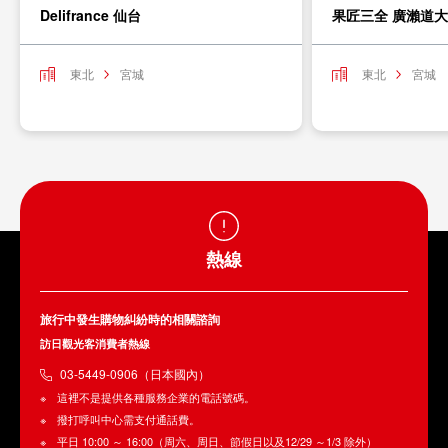
Delifrance 仙台
果匠三全 廣瀨道
東北
宮城
東北
宮城
熱線
旅行中發生購物糾紛時的相關諮詢
訪日觀光客消費者熱線
03-5449-0906（日本國內）
這裡不是提供各種服務企業的電話號碼。
撥打呼叫中心需支付通話費。
平日 10:00 ～ 16:00（周六、周日、節假日以及12/29 ～1/3 除外）