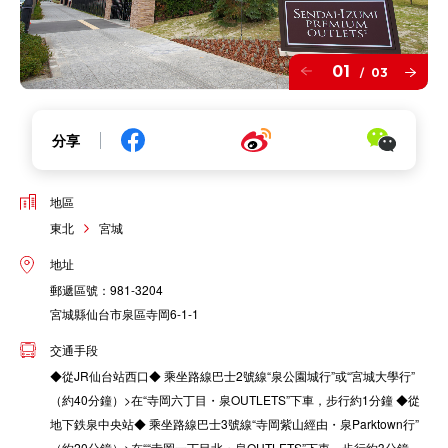
01
03
/
分享
地區
東北
宮城
地址
郵遞區號：981-3204
宮城縣仙台市泉區寺岡6-1-1
交通手段
◆從JR仙台站西口◆ 乘坐路線巴士2號線“泉公園城行”或“宮城大學行”
（約40分鐘）>在“寺岡六丁目・泉OUTLETS”下車，步行約1分鐘 ◆從
地下鉄泉中央站◆ 乘坐路線巴士3號線“寺岡紫山經由・泉Parktown行”
（約20分鐘）>在““寺岡一丁目北・泉OUTLETS”下車，步行約3分鐘