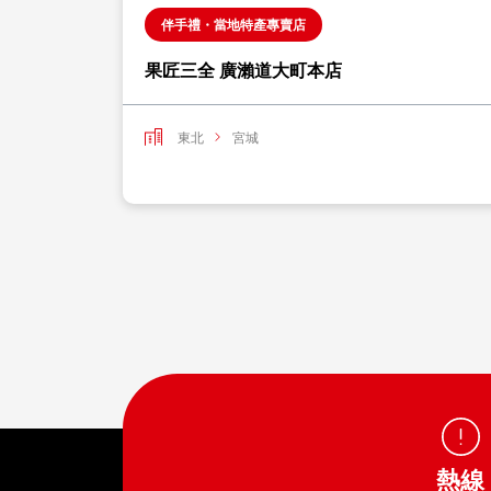
伴手禮・當地特產專賣店
果匠三全 廣瀨道大町本店
東北
宮城
熱線