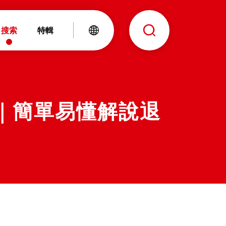
搜索
特輯
化｜簡單易懂解說退