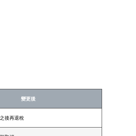
變更後
之後再退稅