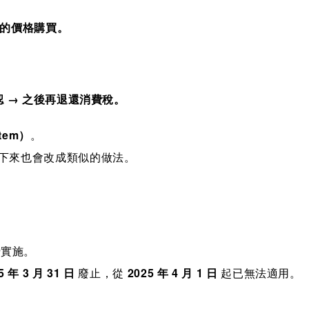
後的價格購買。
 → 之後再退還消費稅。
tem）
。
下來也會改成類似的做法。
實施。
5 年 3 月 31 日
廢止，從
2025 年 4 月 1 日
起已無法適用。