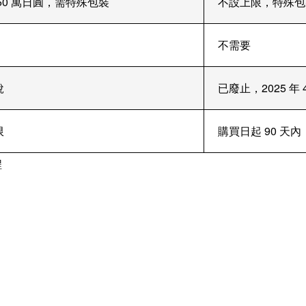
50 萬日圓，需特殊包裝
不設上限，特殊包
不需要
稅
已廢止，2025 年 
限
購買日起 90 天
程