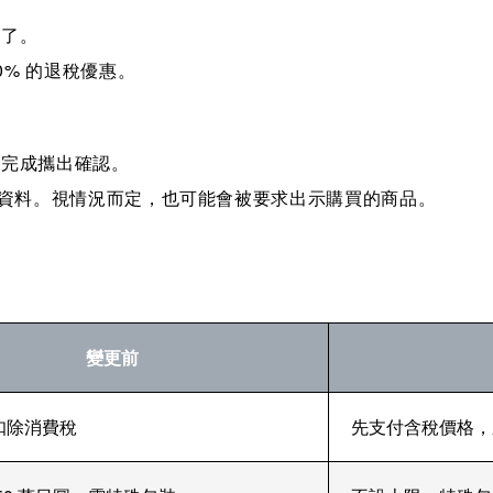
變了。
0% 的退稅優惠。
關完成攜出確認。
資料。視情況而定，也可能會被要求出示購買的商品。
變更前
扣除消費稅
先支付含稅價格，