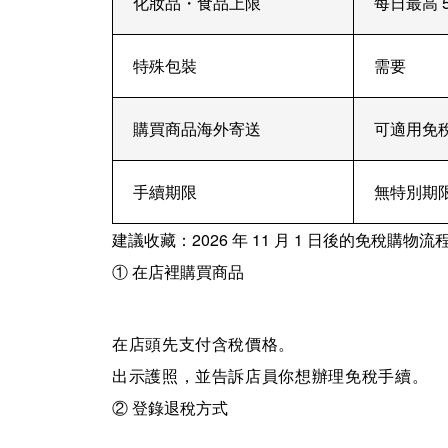
化妝品・食品上限
每日最高 
特殊包裝
需要
購買商品海外寄送
可適用免
手續期限
無特別期
建議收藏：2026 年 11 月 1 日後的免稅購物流
① 在店裡購買商品
在店頭先支付含稅價格。
出示護照，並告訴店員你想辦理免稅手續。
② 登錄退稅方式