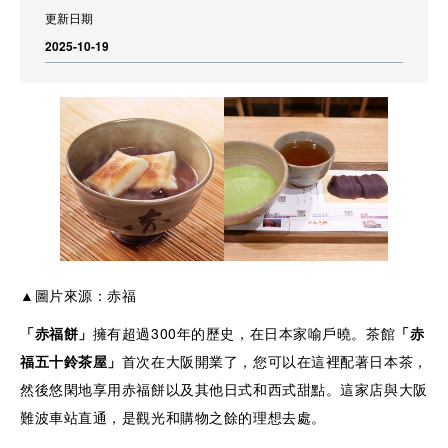
更新日期
2025-10-19
▲圖片來源：赤福
「
赤福餅
」
擁有超過300年的歷史，在日本家喻戶曉。茶館
「
赤
福五十鈴茶屋
」
首次在大阪開業了，您可以在這裡配著日本茶，
然後悠閑地享用赤福餅以及其他日式和西式甜點。這家店與大阪
難波車站直通，是觀光和購物之餘的理想去處。