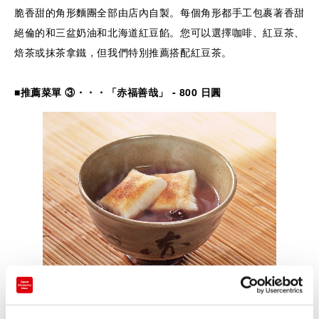
脆香甜的角形麵團全部由店內自製。每個角形都手工包裹著香甜
絕倫的和三盆奶油和北海道紅豆餡。您可以選擇咖啡、紅豆茶、
焙茶或抹茶拿鐵，但我們特別推薦搭配紅豆茶。
■推薦菜單 ③・
・
・「赤福善哉
」
- 800
日圓
▲圖片來源：赤福