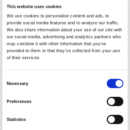
This website uses cookies
「赤福善哉」
是一款溫暖的甜點，作為限量版當季菜單，自十月
We use cookies to personalise content and ads, to
起推出。善哉選用大顆大納言赤豆，經過精心慢火慢煮，去除雜
provide social media features and to analyse our traffic.
質，煉出豆子原有的口感和風味。內含兩塊現點現烤的香濃大米
We also share information about your use of our site with
our social media, advertising and analytics partners who
年糕，讓您盡享新鮮出爐帶來的濃鬱香氣和口感。
may combine it with other information that you’ve
provided to them or that they’ve collected from your use
■另有紀念品……
「
鬆阪木棉 托福犬
」
玩偶
of their services.
C
Necessary
o
n
s
Preferences
e
n
t
Statistics
S