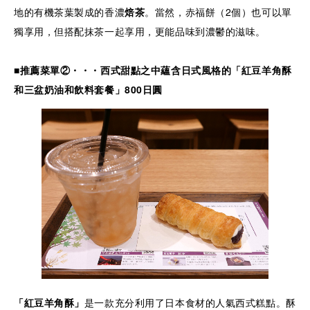
地的有機茶葉製成的香濃
焙茶
。當然，赤福餅（2個）也可以單
獨享用，但搭配抹茶一起享用，更能品味到濃鬱的滋味。
■推薦菜單②・・・西式甜點之中蘊含日式風格的「紅豆羊角酥
和三盆奶油和飲料套餐
」
800日圓
「紅豆羊角酥」
是一款充分利用了日本食材的人氣西式糕點。酥