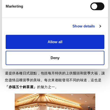
e
Marketing
l
前往伊勢神宮參拜，又稱「禦蔭參拜
」
，曾經在日本民間頗為
e
流行。然而，有些主人因疾病或其他原因無法前往，於是狗狗便
c
會代替他們前往。這些被稱為「托福犬
」
的狗狗被當地人視為信
Show details
t
仰的象征，並被用作祈福的護身符，深受人們喜愛。
i
o
Allow all
n
■致訪日遊客
赤福餅總店所在地伊勢市，自古以來就以「禦蔭參拜
」
而聞
Deny
名，伊勢神宮的參拜者絡繹不絕。為了讓遊客更好地感受伊勢的
氛圍，店內還設置了一塊屏幕，播放著昔日的景象。此外，店內
還提供各種日式甜點，包括每月特供的上供饅頭和當季大福，讓
您盡情品嚐當季的美味。每次來都能發現不同的味道，這也是
「赤福五十鈴茶屋」
的魅力之一。