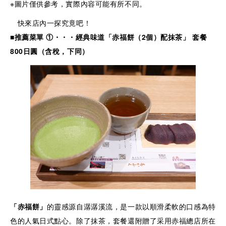
※圖片僅供參考，實際內容可能有所不同。
快來店內一探究竟吧！
■推薦菜單 ①・・・經典味道「赤福餅（2個）配抹茶
」
套餐
800
日圓
（含稅，下同）
「赤福餅」
的靈感源自潺潺溪流，是一款以順滑柔軟的口感為特
色的人氣日式點心。除了抹茶，套餐還附贈了采用赤福總店所在